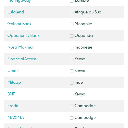
Moringaway
Zambie
Lulalend
Afrique du Sud
Golomt Bank
Mongolie
Opportunity Bank
Ouganda
Nusa Makmur
Indonésie
FinancialAccess
Kenya
Umati
Kenya
Milaap
Inde
BNF
Kenya
Kredit
Cambodge
MAXIMA
Cambodge