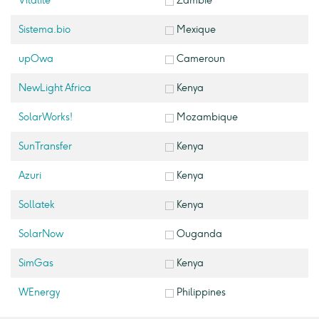
Vitalite
Zambie
Sistema.bio
Mexique
upOwa
Cameroun
NewLight Africa
Kenya
SolarWorks!
Mozambique
SunTransfer
Kenya
Azuri
Kenya
Sollatek
Kenya
SolarNow
Ouganda
SimGas
Kenya
WEnergy
Philippines