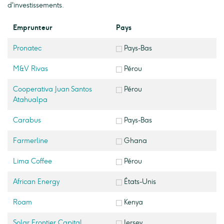
d'investissements.
Emprunteur
Pays
Pronatec
Pays-Bas
M&V Rivas
Pérou
Cooperativa Juan Santos
Pérou
Atahualpa
Carabus
Pays-Bas
Farmerline
Ghana
Lima Coffee
Pérou
African Energy
États-Unis
Roam
Kenya
Solar Frontier Capital
Jersey