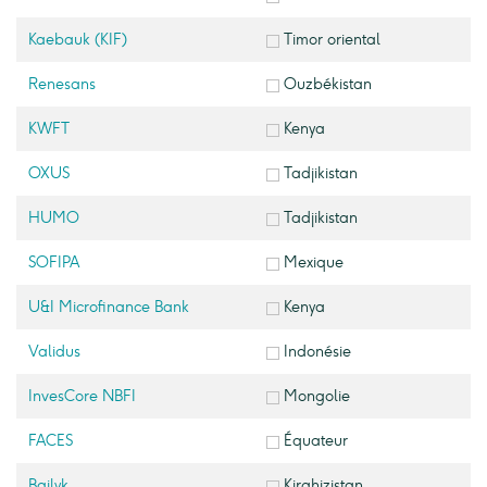
Kaebauk (KIF)
Timor oriental
Renesans
Ouzbékistan
KWFT
Kenya
OXUS
Tadjikistan
HUMO
Tadjikistan
SOFIPA
Mexique
U&I Microfinance Bank
Kenya
Validus
Indonésie
InvesCore NBFI
Mongolie
FACES
Équateur
Bailyk
Kirghizistan