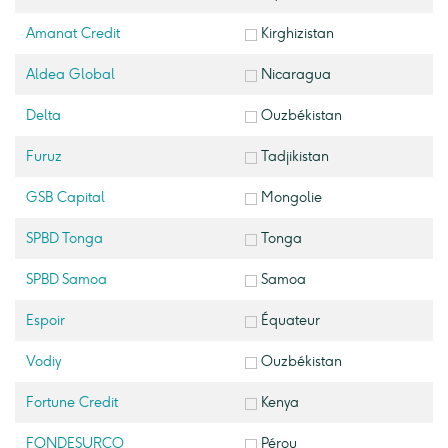
Amanat Credit
Kirghizistan
Aldea Global
Nicaragua
Delta
Ouzbékistan
Furuz
Tadjikistan
GSB Capital
Mongolie
SPBD Tonga
Tonga
SPBD Samoa
Samoa
Espoir
Équateur
Vodiy
Ouzbékistan
Fortune Credit
Kenya
FONDESURCO
Pérou