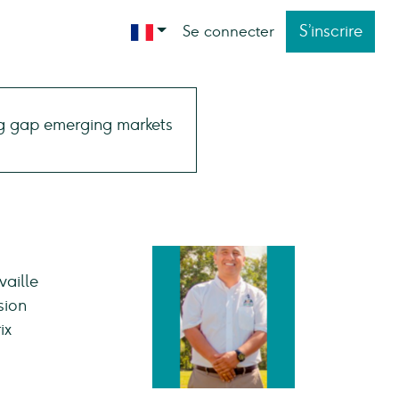
S’inscrire
Se connecter
vaille
sion
ix