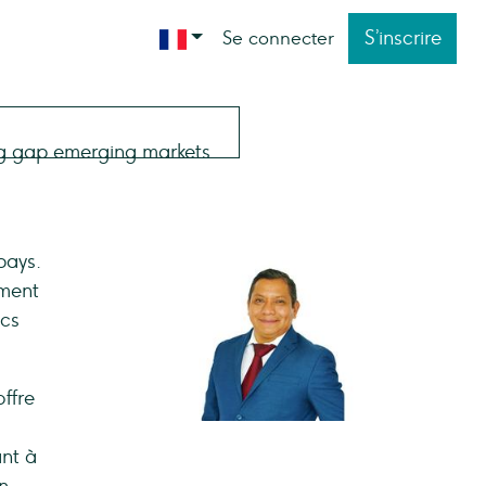
S’inscrire
Se connecter
pays.
ement
ics
ffre
ant à