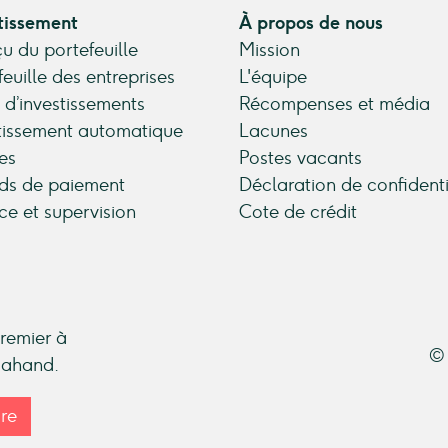
tissement
À propos de nous
u du portefeuille
Mission
feuille des entreprises
L'équipe
 d’investissements
Récompenses et média
tissement automatique
Lacunes
es
Postes vacants
ds de paiement
Déclaration de confidenti
ce et supervision
Cote de crédit
premier à
© 
ndahand.
ire