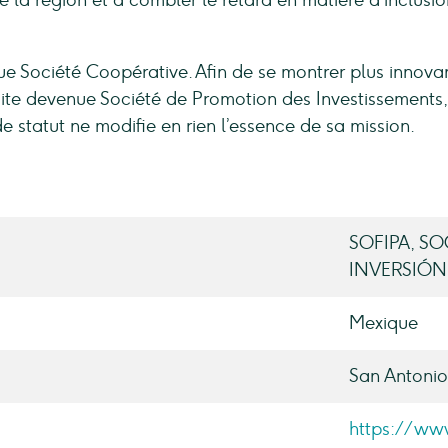
 la région et à combler le retard en matière d'inclusio
 Société Coopérative. Afin de se montrer plus innova
suite devenue Société de Promotion des Investissements,
tatut ne modifie en rien l’essence de sa mission.
SOFIPA, S
INVERSIÓN
Mexique
San Antonio
https://www