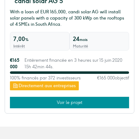
candi solar AG 5
With a loan of EUR 165,000, candi solar AG will install
solar panels with a capacity of 300 kWp on the rooftops
of 4 SMEs in South Africa.
7,00
24
%
mois
Intérêt
Maturité
€165
Entièrement financée en 3 heures sur 15 juin 2020
000
15h 42min 44s.
100% financés par 372 investisseurs
€165 000
objectif
Directement aux entreprises
Voir le projet