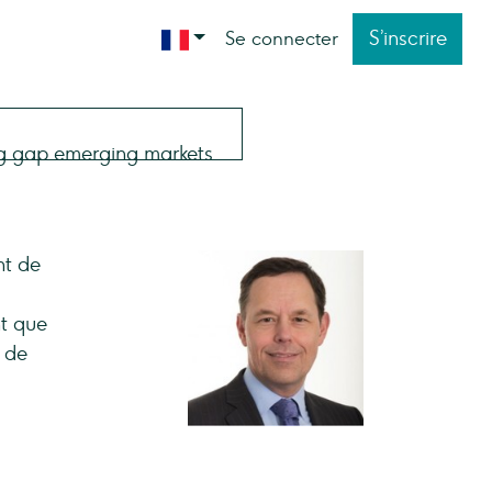
S’inscrire
Se connecter
nt de
nt que
s de