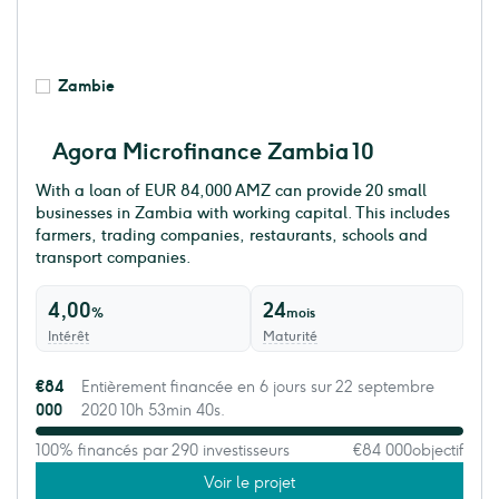
Zambie
Agora Microfinance Zambia 10
With a loan of EUR 84,000 AMZ can provide 20 small
businesses in Zambia with working capital. This includes
farmers, trading companies, restaurants, schools and
transport companies.
4,00
24
%
mois
Intérêt
Maturité
€84
Entièrement financée en 6 jours sur 22 septembre
000
2020 10h 53min 40s.
100% financés par 290 investisseurs
€84 000
objectif
Voir le projet