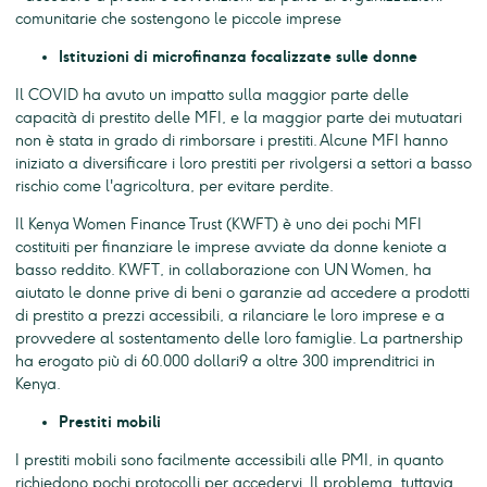
comunitarie che sostengono le piccole imprese
Istituzioni di microfinanza focalizzate sulle donne
Il COVID ha avuto un impatto sulla maggior parte delle
capacità di prestito delle MFI, e la maggior parte dei mutuatari
non è stata in grado di rimborsare i prestiti. Alcune MFI hanno
iniziato a diversificare i loro prestiti per rivolgersi a settori a basso
rischio come l'agricoltura, per evitare perdite.
Il Kenya Women Finance Trust (KWFT) è uno dei pochi MFI
costituiti per finanziare le imprese avviate da donne keniote a
basso reddito. KWFT, in collaborazione con UN Women, ha
aiutato le donne prive di beni o garanzie ad accedere a prodotti
di prestito a prezzi accessibili, a rilanciare le loro imprese e a
provvedere al sostentamento delle loro famiglie. La partnership
ha erogato più di 60.000 dollari9 a oltre 300 imprenditrici in
Kenya.
Prestiti mobili
I prestiti mobili sono facilmente accessibili alle PMI, in quanto
richiedono pochi protocolli per accedervi. Il problema, tuttavia,