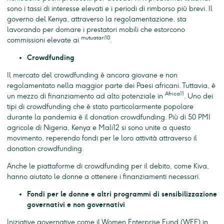
sono i tassi di interesse elevati e i periodi di rimborso più brevi. Il
governo del Kenya, attraverso la regolamentazione, sta
lavorando per domare i prestatori mobili che estorcono
mutuatari10
commissioni elevate ai
.
Crowdfunding
Il mercato del crowdfunding è ancora giovane e non
regolamentato nella maggior parte dei Paesi africani. Tuttavia, è
Africa11
un mezzo di finanziamento ad alto potenziale in
. Uno dei
tipi di crowdfunding che è stato particolarmente popolare
durante la pandemia è il donation crowdfunding. Più di 50 PMI
agricole di Nigeria, Kenya e Mali12 si sono unite a questo
movimento, reperendo fondi per le loro attività attraverso il
donation crowdfunding.
Anche le piattaforme di crowdfunding per il debito, come Kiva,
hanno aiutato le donne a ottenere i finanziamenti necessari.
Fondi per le donne e altri programmi di sensibilizzazione
governativi e non governativi
Iniziative governative come il Women Enterprise Fund (WEF) in