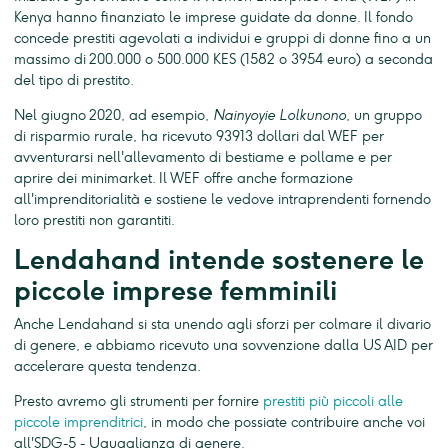
Kenya hanno finanziato le imprese guidate da donne. Il fondo
concede prestiti agevolati a individui e gruppi di donne fino a un
massimo di 200.000 o 500.000 KES (1582 o 3954 euro) a seconda
del tipo di prestito.
Nel giugno 2020, ad esempio,
Nainyoyie Lolkunono
, un gruppo
di risparmio rurale, ha ricevuto 93913 dollari dal WEF per
avventurarsi nell'allevamento di bestiame e pollame e per
aprire dei minimarket. Il WEF offre anche formazione
all'imprenditorialità e sostiene le vedove intraprendenti fornendo
loro prestiti non garantiti.
Lendahand intende sostenere le
piccole imprese femminili
Anche Lendahand si sta unendo agli sforzi per colmare il divario
di genere, e abbiamo ricevuto una sovvenzione dalla US AID per
accelerare questa tendenza.
Presto avremo gli strumenti per fornire
prestiti più piccoli alle
piccole imprenditrici
, in modo che possiate contribuire anche voi
all'SDG-5 - Uguaglianza di genere.