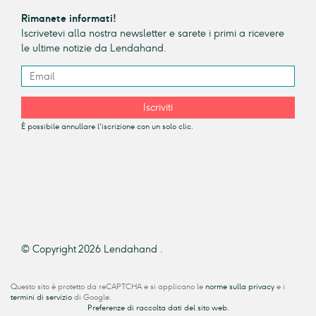
Rimanete informati!
Iscrivetevi alla nostra newsletter e sarete i primi a ricevere
le ultime notizie da Lendahand.
Iscriviti
È possibile annullare l'iscrizione con un solo clic.
© Copyright 2026 Lendahand .
Questo sito è protetto da reCAPTCHA e si applicano le
norme sulla privacy
e i
termini di servizio
di Google.
Preferenze di raccolta dati del sito web.