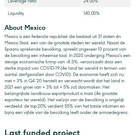
Leverage ratio
24.00%
Liquidity
140.00%
About Mexico
Mexico is een federale republiek die bestaat uit 31 staten én
Mexico-Stad, een van de grootste steden ter wereld. Naast de
Spaans sprekende bevolking, spreekt ongeveer 10 procent van
de bevolking een inheemse taal. In 2020 onderging Mexico's een
stevige economische krimp van -8,5%, veroorzaakt door een
sterke impact van COVID-19 (4e land ter wereld in termen van
aantal sterfgevallen door COVID). De economie heeft zich nu
met + 3% in Q4 '20 herstelt en verwacht wordt dat het land in
2021 een groei van + 3% tot + 5% zal doormaken. Het
belangrijkste landbouw exportproduct is maïs (4e grootste
exporteur ter wereld). Het welzijn van de bevolking is ongelijk
verdeeld: de top 20% verdient 55% van het totale inkomen en
bijna een vijfde van de bevolking leeft onder de armoedegrens.
Last funded project