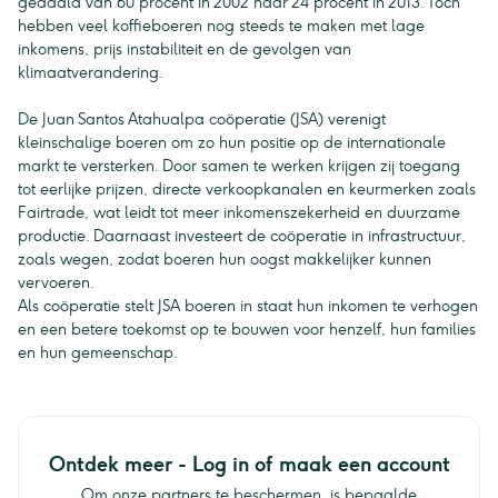
gedaald van 60 procent in 2002 naar 24 procent in 2013. Toch
hebben veel koffieboeren nog steeds te maken met lage
inkomens, prijs instabiliteit en de gevolgen van
klimaatverandering.
De Juan Santos Atahualpa coöperatie (JSA) verenigt
kleinschalige boeren om zo hun positie op de internationale
markt te versterken. Door samen te werken krijgen zij toegang
tot eerlijke prijzen, directe verkoopkanalen en keurmerken zoals
Fairtrade, wat leidt tot meer inkomenszekerheid en duurzame
productie. Daarnaast investeert de coöperatie in infrastructuur,
zoals wegen, zodat boeren hun oogst makkelijker kunnen
vervoeren.
Als coöperatie stelt JSA boeren in staat hun inkomen te verhogen
en een betere toekomst op te bouwen voor henzelf, hun families
en hun gemeenschap.
Ontdek meer - Log in of maak een account
Om onze partners te beschermen, is bepaalde