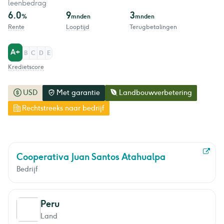
leenbedrag
6.0
9
3
%
mnden
mnden
Rente
Looptijd
Terugbetalingen
A+
B
C
D
E
Kredietscore
USD
Met garantie
Landbouwverbetering
Rechtstreeks naar bedrijf
Cooperativa Juan Santos Atahualpa
Bedrijf
Peru
Land