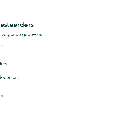
esteerders
e volgende gegevens:
r:
dres
 document
er: