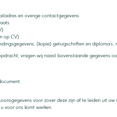
ailadres en overige contactgegevens
laats
V)
en op CV)
eidingsgegevens, (kopie) getuigschriften en diploma’s, r
n opdracht, vragen wij naast bovenstaande gegevens o
 document
soonsgegevens voor zover deze zijn af te leiden uit uw
 u voor ons komt werken.