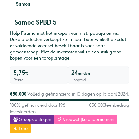
Samoa
Samoa SPBD 5
Help Fatima met het inkopen van rijst, papaja en vis.
Deze producten verkoopt ze in haar buurtwinkeltje zodat
er voldoende voedsel beschikbaar is voor haar
gemeenschap. Met de inkomsten wil ze een stuk grond
kopen voor een taroplantage.
5,75
24
%
mnden
Rente
Looptijd
€50.000
Volledig gefinancierd in 10 dagen op 15 april 2024.
100% gefinancierd door 198
€50.000
leenbedrag
investeerders
Groepsleningen
Vrouwelijke ondernemers
Euro