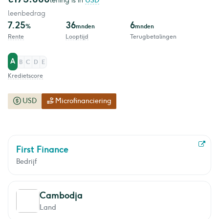
lening is in
USD
leenbedrag
7.25
36
6
%
mnden
mnden
Rente
Looptijd
Terugbetalingen
A
B
C
D
E
Kredietscore
USD
Microfinanciering
First Finance
Bedrijf
Cambodja
Land