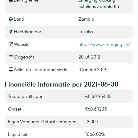
Leningnemer
Emerging Cooking
Solutions Zambia ltd.
Land
Zambia
Hoofdkantoor
Lusaka
Website
http://www.emerging.se/
Opgericht
20 juli 2012
Actief op Lendahand sinds
3 januari 2019
Financiële informatie per 2021-06-30
Totale bezittingen
€1.130.954,43
Omzet
€60.892,18
Eigen Vermogen / Totaal vermogen
-3,00%
Liquiditeit
1868,00%