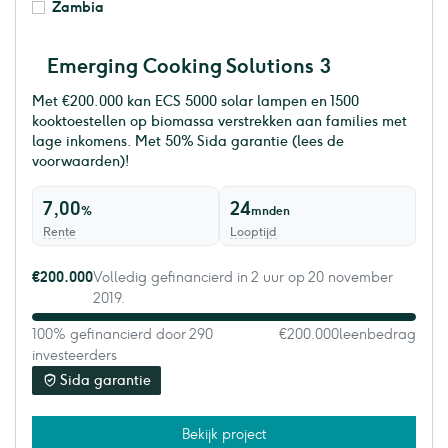
Zambia
Emerging Cooking Solutions 3
Met €200.000 kan ECS 5000 solar lampen en 1500
kooktoestellen op biomassa verstrekken aan families met
lage inkomens. Met 50% Sida garantie (lees de
voorwaarden)!
7,00
24
%
mnden
Rente
Looptijd
€200.000
Volledig gefinancierd in 2 uur op 20 november
2019.
100% gefinancierd door 290
€200.000
leenbedrag
investeerders
Sida garantie
Bekijk project