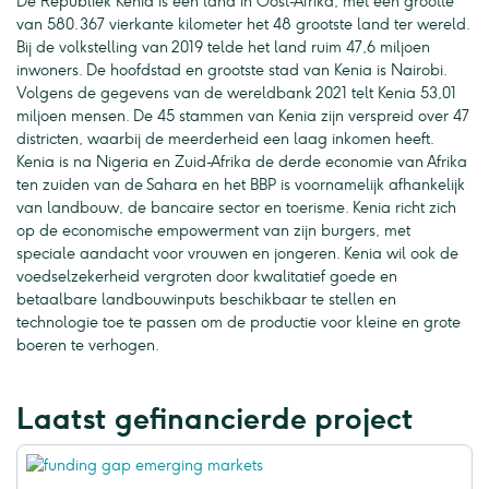
De Republiek Kenia is een land in Oost-Afrika, met een grootte
van 580.367 vierkante kilometer het 48 grootste land ter wereld.
Bij de volkstelling van 2019 telde het land ruim 47,6 miljoen
inwoners. De hoofdstad en grootste stad van Kenia is Nairobi.
Volgens de gegevens van de wereldbank 2021 telt Kenia 53,01
miljoen mensen. De 45 stammen van Kenia zijn verspreid over 47
districten, waarbij de meerderheid een laag inkomen heeft.
Kenia is na Nigeria en Zuid-Afrika de derde economie van Afrika
ten zuiden van de Sahara en het BBP is voornamelijk afhankelijk
van landbouw, de bancaire sector en toerisme. Kenia richt zich
op de economische empowerment van zijn burgers, met
speciale aandacht voor vrouwen en jongeren. Kenia wil ook de
voedselzekerheid vergroten door kwalitatief goede en
betaalbare landbouwinputs beschikbaar te stellen en
technologie toe te passen om de productie voor kleine en grote
boeren te verhogen.
Laatst gefinancierde project