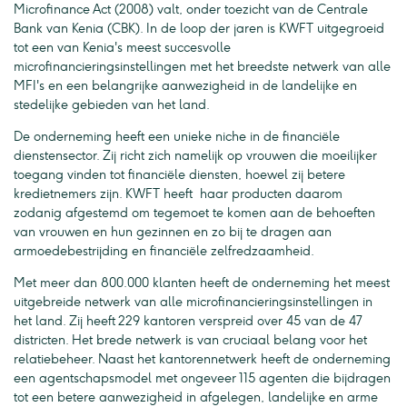
Microfinance Act (2008) valt, onder toezicht van de Centrale
Bank van Kenia (CBK). In de loop der jaren is KWFT uitgegroeid
tot een van Kenia's meest succesvolle
microfinancieringsinstellingen met het breedste netwerk van alle
MFI's en een belangrijke aanwezigheid in de landelijke en
stedelijke gebieden van het land.
De onderneming heeft een unieke niche in de financiële
dienstensector. Zij richt zich namelijk op vrouwen die moeilijker
toegang vinden tot financiële diensten, hoewel zij betere
kredietnemers zijn. KWFT heeft haar producten daarom
zodanig afgestemd om tegemoet te komen aan de behoeften
van vrouwen en hun gezinnen en zo bij te dragen aan
armoedebestrijding en financiële zelfredzaamheid.
Met meer dan 800.000 klanten heeft de onderneming het meest
uitgebreide netwerk van alle microfinancieringsinstellingen in
het land. Zij heeft 229 kantoren verspreid over 45 van de 47
districten. Het brede netwerk is van cruciaal belang voor het
relatiebeheer. Naast het kantorennetwerk heeft de onderneming
een agentschapsmodel met ongeveer 115 agenten die bijdragen
tot een betere aanwezigheid in afgelegen, landelijke en arme