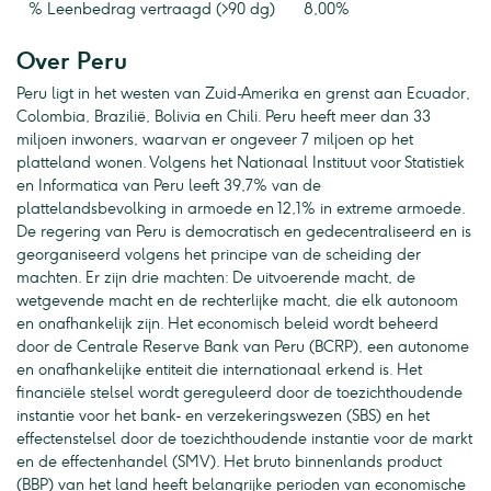
% Leenbedrag vertraagd (>90 dg)
8,00%
Over Peru
Peru ligt in het westen van Zuid-Amerika en grenst aan Ecuador,
Colombia, Brazilië, Bolivia en Chili. Peru heeft meer dan 33
miljoen inwoners, waarvan er ongeveer 7 miljoen op het
platteland wonen. Volgens het Nationaal Instituut voor Statistiek
en Informatica van Peru leeft 39,7% van de
plattelandsbevolking in armoede en 12,1% in extreme armoede.
De regering van Peru is democratisch en gedecentraliseerd en is
georganiseerd volgens het principe van de scheiding der
machten. Er zijn drie machten: De uitvoerende macht, de
wetgevende macht en de rechterlijke macht, die elk autonoom
en onafhankelijk zijn. Het economisch beleid wordt beheerd
door de Centrale Reserve Bank van Peru (BCRP), een autonome
en onafhankelijke entiteit die internationaal erkend is. Het
financiële stelsel wordt gereguleerd door de toezichthoudende
instantie voor het bank- en verzekeringswezen (SBS) en het
effectenstelsel door de toezichthoudende instantie voor de markt
en de effectenhandel (SMV). Het bruto binnenlands product
(BBP) van het land heeft belangrijke perioden van economische