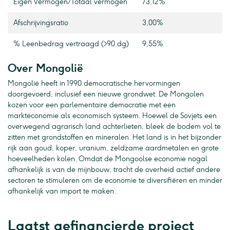
Eigen Vermogen / Totaal vermogen
73,12%
Afschrijvingsratio
3,00%
% Leenbedrag vertraagd (>90 dg)
9,55%
Over Mongolië
Mongolië heeft in 1990 democratische hervormingen
doorgevoerd, inclusief een nieuwe grondwet. De Mongolen
kozen voor een parlementaire democratie met een
markteconomie als economisch systeem. Hoewel de Sovjets een
overwegend agrarisch land achterlieten, bleek de bodem vol te
zitten met grondstoffen en mineralen. Het land is in het bijzonder
rijk aan goud, koper, uranium, zeldzame aardmetalen en grote
hoeveelheden kolen. Omdat de Mongoolse economie nogal
afhankelijk is van de mijnbouw, tracht de overheid actief andere
sectoren te stimuleren om de economie te diversifiëren en minder
afhankelijk van import te maken.
Laatst gefinancierde project