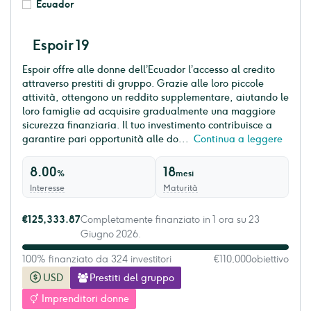
Ecuador
Espoir 19
Espoir offre alle donne dell’Ecuador l’accesso al credito
attraverso prestiti di gruppo. Grazie alle loro piccole
attività, ottengono un reddito supplementare, aiutando le
loro famiglie ad acquisire gradualmente una maggiore
sicurezza finanziaria. Il tuo investimento contribuisce a
garantire pari opportunità alle do...
Continua a leggere
8.00
18
%
mesi
Interesse
Maturità
€125,333.87
Completamente finanziato in 1 ora su 23
Giugno 2026.
100% finanziato da 324 investitori
€110,000
obiettivo
USD
Prestiti del gruppo
Imprenditori donne