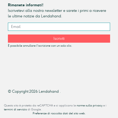
Rimanete informati!
Iscrivetevi alla nostra newsletter e sarete i primi a ricevere
le ultime notizie da Lendahand.
Iscriviti
È possibile annullare l'iscrizione con un solo clic.
© Copyright 2026 Lendahand .
Questo sito è protetto da reCAPTCHA e si applicano le
norme sulla privacy
e i
termini di servizio
di Google.
Preferenze di raccolta dati del sito web.