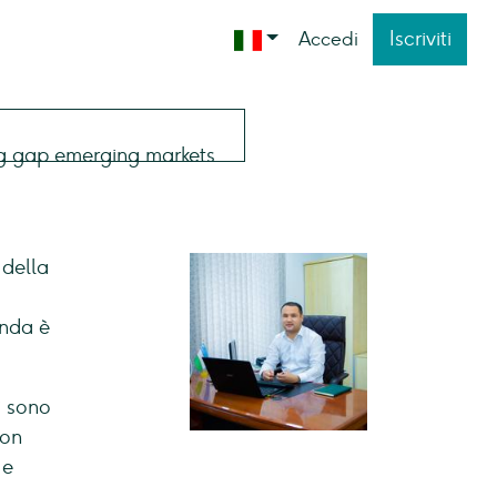
Iscriviti
Accedi
 della
enda è
i sono
non
 e