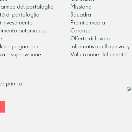
amica del portafoglio
Missione
tà di portafoglio
Squadra
di investimento
Premi e media
timento automatico
Carenze
e
Offerte di lavoro
di nei pagamenti
Informativa sulla privacy
za e supervisione
Valutazione del credito
 i primi a
© 
i