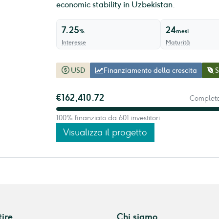
economic stability in Uzbekistan.
7.25
24
%
mesi
Interesse
Maturità
USD
Finanziamento della crescita
S
€162,410.72
Completam
100% finanziato da 601 investitori
Visualizza il progetto
tire
Chi siamo