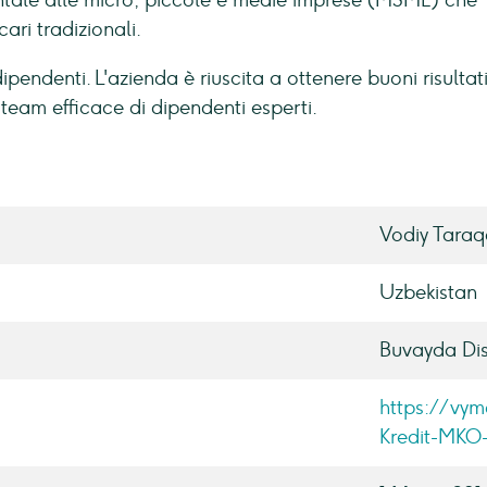
ntale alle micro, piccole e medie imprese (MSME) che
ari tradizionali.
pendenti. L'azienda è riuscita a ottenere buoni risultat
 team efficace di dipendenti esperti.
Vodiy Taraqq
Uzbekistan
Buvayda Dis
https://vy
Kredit-MKO