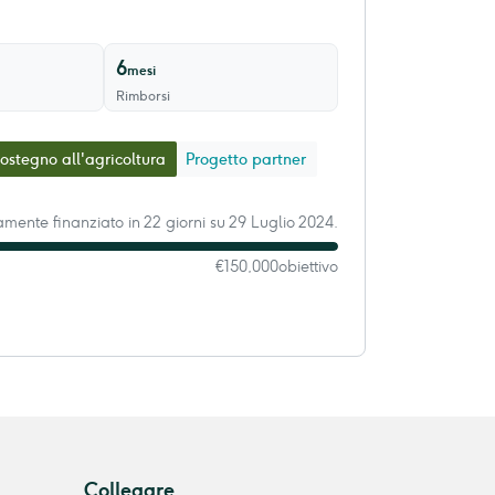
6
mesi
Rimborsi
ostegno all'agricoltura
Progetto partner
ente finanziato in 22 giorni su 29 Luglio 2024.
€150,000
obiettivo
Collegare