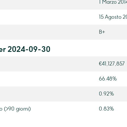
1 Marzo 201
15 Agosto 2
B+
per 2024-09-30
€41,127,857
66.48%
0.92%
o (>90 giorni)
0.83%