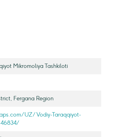
i
iyot Mikromoliya Tashkiloti
trict, Fergana Region
maps.com/UZ/Vodiy-Taraqqiyot-
-46834/