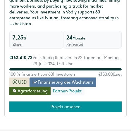
garment business by buying new sewing machines, hiring
more workers, and purchasing a truck for market
deliveries. Your investment in Vodiy supports 60
entrepreneurs like Nurjan, fostering economic stability in
Uzbekistan.
7,25
24
%
Monate
Zinsen
Reifegrad
€162.410,72
Vollständig finanziert in 22 Tagen auf Montag,
29. Juli 2024, 17:11 Uhr.
100 % finanziert von 601 Investoren
€150.000
ziel
USD
Finanzierung des Wachstums
Agrarförderung
Partner-Projekt
Projekt ansehen