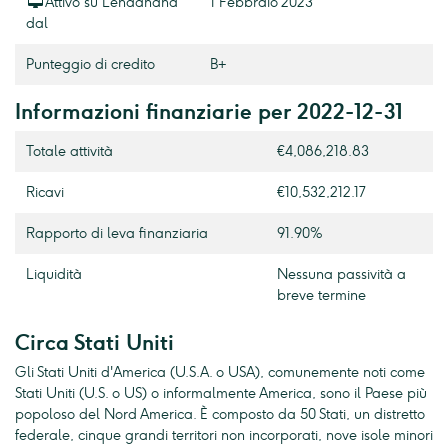
Attivo su Lendahand
1 Febbraio 2023
dal
Punteggio di credito
B+
Informazioni finanziarie per 2022-12-31
Totale attività
€4,086,218.83
Ricavi
€10,532,212.17
Rapporto di leva finanziaria
91.90%
Liquidità
Nessuna passività a
breve termine
Circa Stati Uniti
Gli Stati Uniti d'America (U.S.A. o USA), comunemente noti come
Stati Uniti (U.S. o US) o informalmente America, sono il Paese più
popoloso del Nord America. È composto da 50 Stati, un distretto
federale, cinque grandi territori non incorporati, nove isole minori