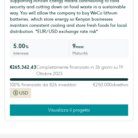
Supporting African Energy means contributing to food
security and cutting down on food waste in a sustainable
way. You will allow the company to buy WeCo lithium
batteries, which store energy so Kenyan businesses
maintain consistent cooling and store fresh foods for local
distribution. *EUR/USD exchange rate risk*
5.00
9
%
mesi
Interesse
Maturità
€265,342.43
Completamente finanziato in 36 giorni su 19
Ottobre 2023.
100% finanziato da 826 investitori
€250,000
obiettivo
USD
Visualizza il progetto