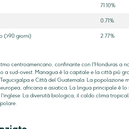
71.10%
0.71%
o (>90 giorni)
2.77%
istmo centroamericano, confinante con l'Honduras a nor
o a sud-ovest. Managua è la capitale e la città più gr
egucigalpa e Città del Guatemala. La popolazione multi
uropea, africana e asiatica. La lingua principale è lo 
'inglese. La diversità biologica, il caldo clima tropical
opolare.
nziato