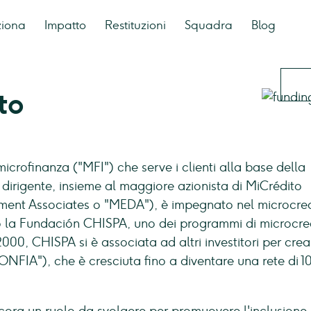
ziona
Impatto
Restituzioni
Squadra
Blog
to
icrofinanza ("MFI") che serve i clienti alla base della
dirigente, insieme al maggiore azionista di MiCrédito
nt Associates o "MEDA"), è impegnato nel microcred
 la Fundación CHISPA, uno dei programmi di microcre
00, CHISPA si è associata ad altri investitori per crea
IA"), che è cresciuta fino a diventare una rete di 10 f