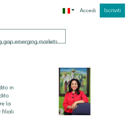
Iscriviti
Accedi
ito in
dito
re la
iliali