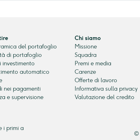
tire
Chi siamo
amica del portafoglio
Missione
tà di portafoglio
Squadra
di investimento
Premi e media
timento automatico
Carenze
e
Offerte di lavoro
di nei pagamenti
Informativa sulla privacy
za e supervisione
Valutazione del credito
 i primi a
© 