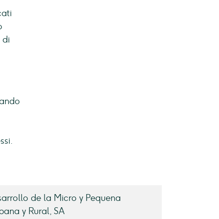
cati
o
 di
o
ndando
ssi.
arrollo de la Micro y Pequena
ana y Rural, SA