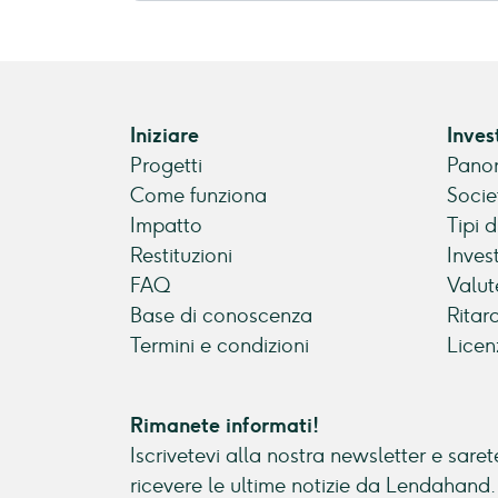
Iniziare
Inves
Progetti
Panor
Come funziona
Socie
Impatto
Tipi 
Restituzioni
Inves
FAQ
Valut
Base di conoscenza
Ritar
Termini e condizioni
Licen
Rimanete informati!
Iscrivetevi alla nostra newsletter e sarete
ricevere le ultime notizie da Lendahand.