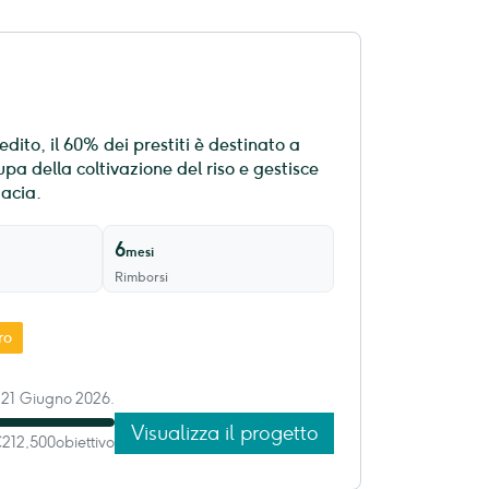
dito, il 60% dei prestiti è destinato a
cupa della coltivazione del riso e gestisce
macia.
6
mesi
Rimborsi
ro
 21 Giugno 2026.
Visualizza il progetto
€212,500
obiettivo