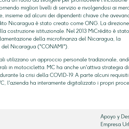
cora un ruolo da svolgere per promuovere l'inclusione
ornendo migliori livelli di servizio e rivolgendosi ai mer
he, insieme ad alcuni dei dipendenti chiave che avevan
dito Nicaragua è stato creato come ONG. La direzione
la costruzione istituzionale. Nel 2013 MiCrédito è stat
lamentazione della microfinanza del Nicaragua, la
a del Nicaragua ("CONAMI").
filiali utilizzano un approccio personale tradizionale, a
rali in motocicletta. MC ha anche un'attiva strategia di
 durante la crisi della COVID-19. A parte alcuni requisiti
, l'azienda ha interamente digitalizzato i propri proce
Apoyo y Des
Empresa Urb