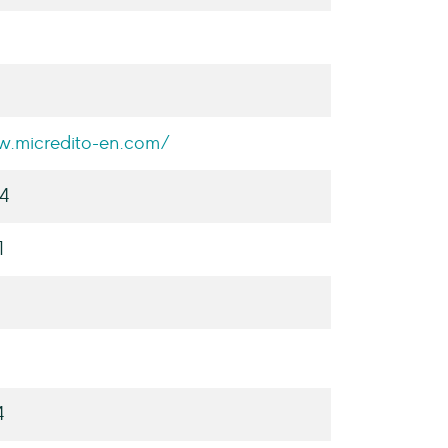
w.micredito-en.com/
04
1
4