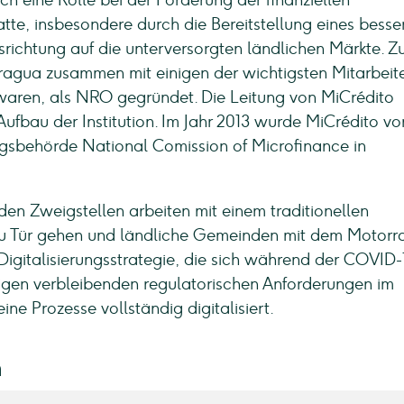
h eine Rolle bei der Förderung der finanziellen
tte, insbesondere durch die Bereitstellung eines besse
srichtung auf die unterversorgten ländlichen Märkte. Z
agua zusammen mit einigen der wichtigsten Mitarbeite
 waren, als NRO gegründet. Die Leitung von MiCrédito
ufbau der Institution. Im Jahr 2013 wurde MiCrédito vo
gsbehörde National Comission of Microfinance in
 den Zweigstellen arbeiten mit einem traditionellen
 zu Tür gehen und ländliche Gemeinden mit dem Motorr
Digitalisierungsstrategie, die sich während der COVID-
nigen verbleibenden regulatorischen Anforderungen im
e Prozesse vollständig digitalisiert.
n