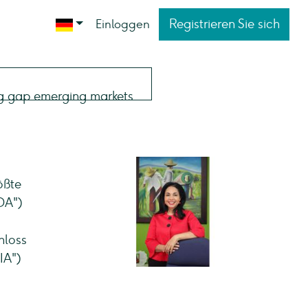
Registrieren Sie sich
Einloggen
ößte
DA")
hloss
IA")