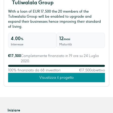
Tuliwalala Group
With a loan of EUR 17,500 the 20 members of the
Tuliwalala Group will be enabled to upgrade and
expand their businesses hence improving their standard
of living.
4.00
12
%
mesi
Interesse
Maturità
€17,500
Completamente finanziato in 19 ore su 24 Luglio
2020.
100% finanziato da 68 investitori
€17,500
obiettivo
Visualizza il progetto
Iniziare