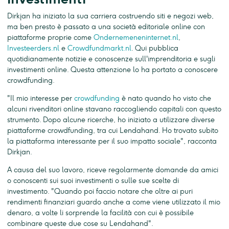
Dirkjan ha iniziato la sua carriera costruendo siti e negozi web,
ma ben presto è passato a una società editoriale online con
piattaforme proprie come
Ondernemeneninternet.nl
,
Investeerders.nl
e
Crowdfundmarkt.nl
. Qui pubblica
quotidianamente notizie e conoscenze sull'imprenditoria e sugli
investimenti online. Questa attenzione lo ha portato a conoscere
crowdfunding.
"Il mio interesse per
crowdfunding
è nato quando ho visto che
alcuni rivenditori online stavano raccogliendo capitali con questo
strumento. Dopo alcune ricerche, ho iniziato a utilizzare diverse
piattaforme crowdfunding, tra cui Lendahand. Ho trovato subito
la piattaforma interessante per il suo impatto sociale", racconta
Dirkjan.
A causa del suo lavoro, riceve regolarmente domande da amici
o conoscenti sui suoi investimenti o sulle sue scelte di
investimento. "Quando poi faccio notare che oltre ai puri
rendimenti finanziari guardo anche a come viene utilizzato il mio
denaro, a volte li sorprende la facilità con cui è possibile
combinare queste due cose su Lendahand".