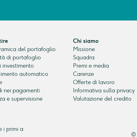
tire
Chi siamo
amica del portafoglio
Missione
tà di portafoglio
Squadra
di investimento
Premi e media
timento automatico
Carenze
e
Offerte di lavoro
di nei pagamenti
Informativa sulla privacy
za e supervisione
Valutazione del credito
 i primi a
© 