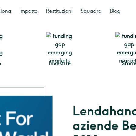
ziona
Impatto
Restituzioni
Squadra
Blog
o
Investire
Stori
Lendahand
aziende Be