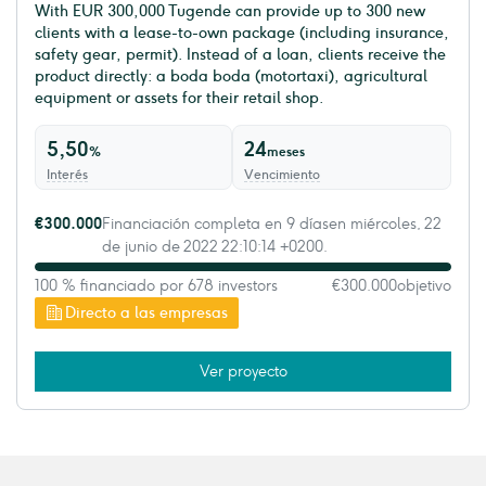
With EUR 300,000 Tugende can provide up to 300 new
clients with a lease-to-own package (including insurance,
safety gear, permit). Instead of a loan, clients receive the
product directly: a boda boda (motortaxi), agricultural
equipment or assets for their retail shop.
5,50
24
%
meses
Interés
Vencimiento
€300.000
Financiación completa en 9 díasen miércoles, 22
de junio de 2022 22:10:14 +0200.
100 % financiado por 678 investors
€300.000
objetivo
Directo a las empresas
Ver proyecto