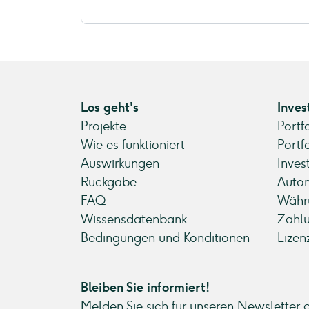
Los geht's
Inves
Projekte
Portf
Wie es funktioniert
Portf
Auswirkungen
Inves
Rückgabe
Autom
FAQ
Währ
Wissensdatenbank
Zahl
Bedingungen und Konditionen
Lizen
Bleiben Sie informiert!
Melden Sie sich für unseren Newsletter 