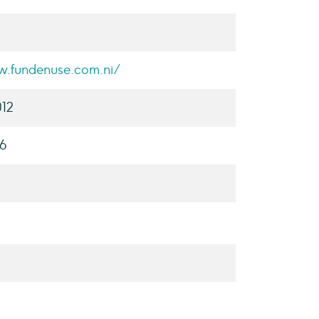
w.fundenuse.com.ni/
012
26
1