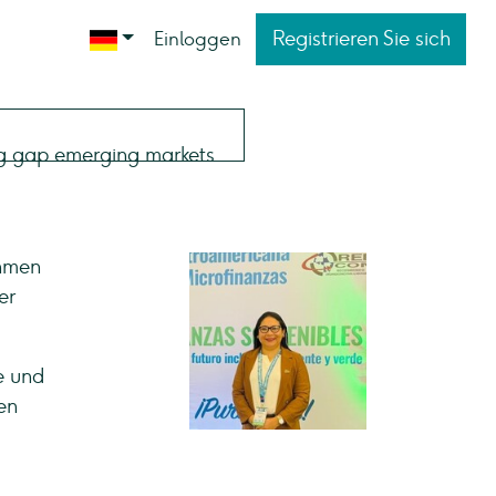
Registrieren Sie sich
Einloggen
ehmen
er
e und
en