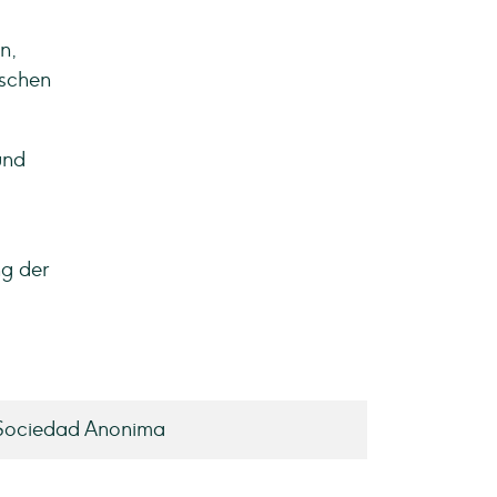
n,
ischen
und
ng der
Sociedad Anonima