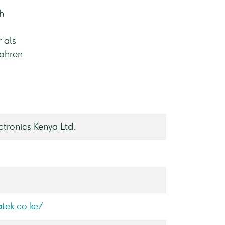
h
 als
Jahren
ctronics Kenya Ltd.
atek.co.ke/