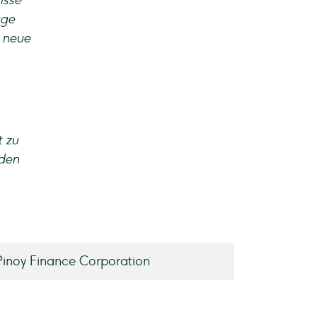
isse
äge
, neue
t zu
lden
inoy Finance Corporation