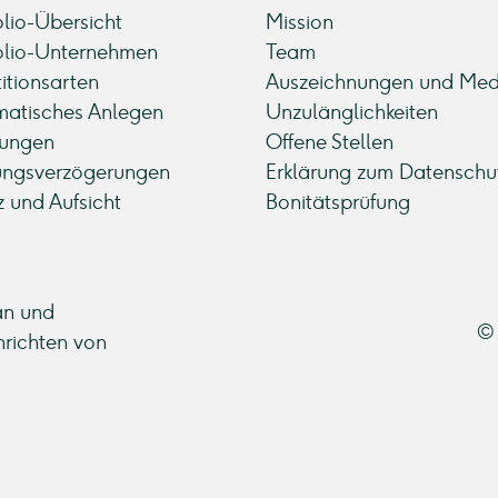
olio-Übersicht
Mission
olio-Unternehmen
Team
titionsarten
Auszeichnungen und Med
atisches Anlegen
Unzulänglichkeiten
ungen
Offene Stellen
ungsverzögerungen
Erklärung zum Datenschu
z und Aufsicht
Bonitätsprüfung
an und
© 
hrichten von