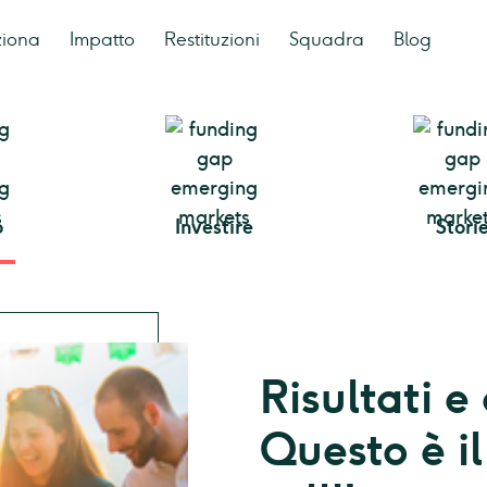
ziona
Impatto
Restituzioni
Squadra
Blog
o
Investire
Stori
Risultati 
Questo è i