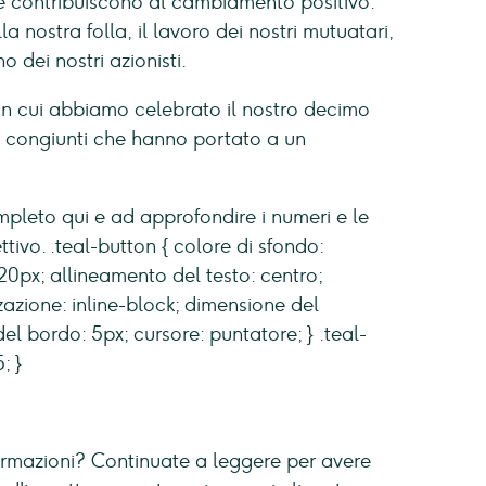
he contribuiscono al cambiamento positivo.
a nostra folla, il lavoro dei nostri mutuatari,
o dei nostri azionisti.
 in cui abbiamo celebrato il nostro decimo
i congiunti che hanno portato a un
mpleto qui e ad approfondire i numeri e le
ttivo. .teal-button { colore di sfondo:
20px; allineamento del testo: centro;
zazione: inline-block; dimensione del
el bordo: 5px; cursore: puntatore; } .teal-
; }
formazioni? Continuate a leggere per avere