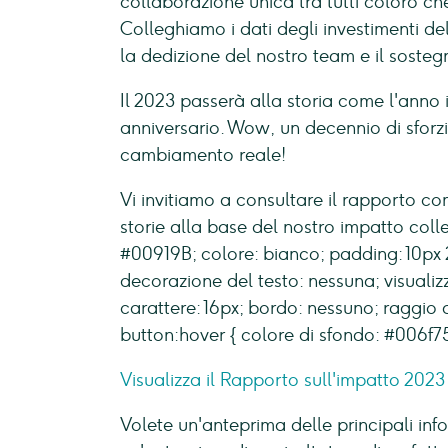
collaborazione unica tra tutti coloro c
Colleghiamo i dati degli investimenti dell
la dedizione del nostro team e il sostegn
Il 2023 passerà alla storia come l'anno
anniversario. Wow, un decennio di sforz
cambiamento reale!
Vi invitiamo a consultare il rapporto co
storie alla base del nostro impatto colle
#00919B; colore: bianco; padding: 10px 
decorazione del testo: nessuna; visualiz
carattere: 16px; bordo: nessuno; raggio d
button:hover { colore di sfondo: #006f75
Visualizza il Rapporto sull'impatto 2023
Volete un'anteprima delle principali in