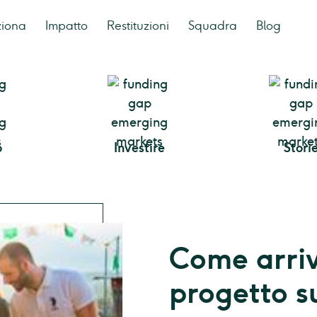
ziona
Impatto
Restituzioni
Squadra
Blog
o
Investire
Stori
Come arri
progetto s