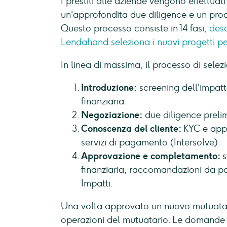
I prestiti alle aziende vengono effettua
un'approfondita due diligence e un proc
Questo processo consiste in 14 fasi,
desc
Lendahand seleziona i nuovi progetti pe
In linea di massima, il processo di selez
Introduzione:
screening dell'impat
finanziaria
Negoziazione:
due diligence prelim
Conoscenza del cliente:
KYC e appr
servizi di pagamento (Intersolve).
Approvazione e completamento:
s
finanziaria, raccomandazioni da pa
Impatti.
Una volta approvato un nuovo mutuatari
operazioni del mutuatario. Le domande p