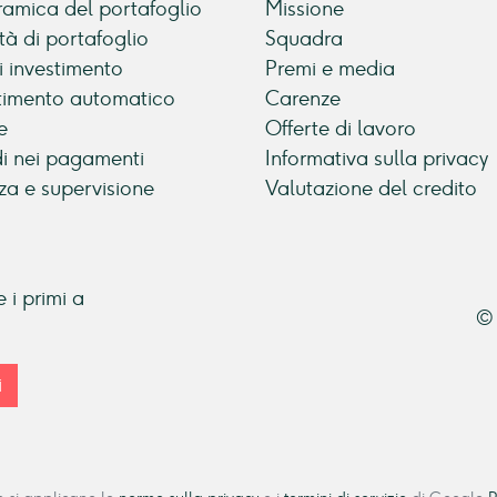
amica del portafoglio
Missione
tà di portafoglio
Squadra
di investimento
Premi e media
timento automatico
Carenze
e
Offerte di lavoro
di nei pagamenti
Informativa sulla privacy
za e supervisione
Valutazione del credito
 i primi a
© 
i