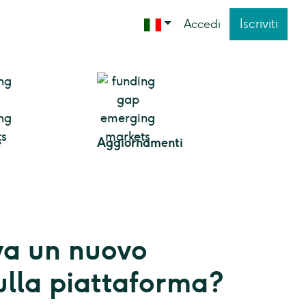
Iscriviti
Accedi
e
Aggiornamenti
va un nuovo
ulla piattaforma?