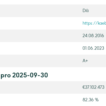
Dili
https://kae
24.08.2016
01.06.2023
A+
n pro 2025-09-30
€37.102.473
82,36 %