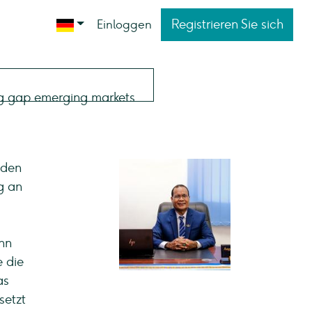
Registrieren Sie sich
Einloggen
 den
g an
nn
e die
as
setzt