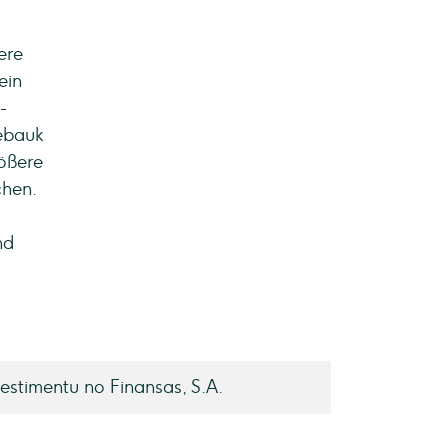
ere
ein
-
aebauk
rößere
chen.
nd
estimentu no Finansas, S.A.