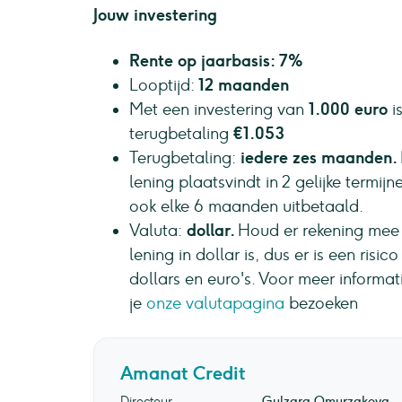
Jouw investering
Rente op jaarbasis: 7%
Looptijd:
12 maanden
Met een investering van
1.000 euro
i
terugbetaling
€1.053
Terugbetaling:
iedere zes maanden.
lening plaatsvindt in 2 gelijke termi
ook elke 6 maanden uitbetaald.
Valuta:
dollar.
Houd er rekening mee d
lening in dollar is, dus er is een ri
dollars en euro's. Voor meer informati
je
onze valutapagina
bezoeken
Amanat Credit
Directeur
Gulzara Omurzakova