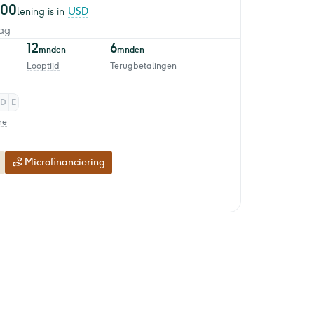
000
lening is in
USD
ag
12
6
mnden
mnden
Looptijd
Terugbetalingen
D
E
re
Microfinanciering