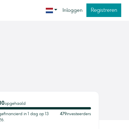
Registreren
Inloggen
00
opgehaald
gefinancierd in 1 dag op 13
479
investeerders
26.