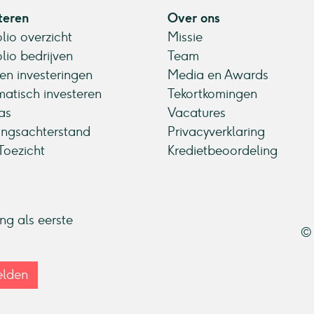
teren
Over ons
olio overzicht
Missie
olio bedrijven
Team
en investeringen
Media en Awards
atisch investeren
Tekortkomingen
as
Vacatures
ingsachterstand
Privacyverklaring
oezicht
Kredietbeoordeling
ang als eerste
© 
lden